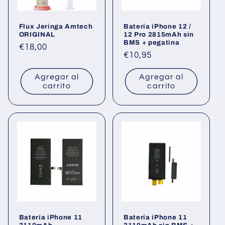
Flux Jeringa Amtech
Batería iPhone 12 /
ORIGINAL
12 Pro 2815mAh sin
BMS + pegatina
Precio
€18,00
Precio
€10,95
habitual
habitual
Agregar al
Agregar al
carrito
carrito
Batería iPhone 11
Batería iPhone 11