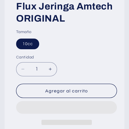
Flux Jeringa Amtech
ORIGINAL
Tamaño
10cc
Cantidad
Cantidad
Reducir
Aumentar
cantidad
cantidad
para
para
Flux
Flux
Agregar al carrito
Jeringa
Jeringa
Amtech
Amtech
ORIGINAL
ORIGINAL