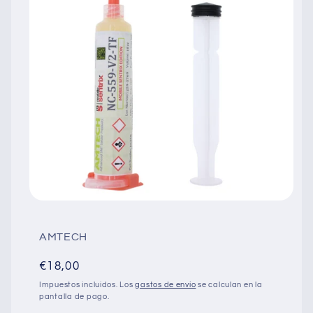
Abrir
elemento
multimedia
1
AMTECH
en
una
Precio
€18,00
ventana
modal
habitual
Impuestos incluidos. Los
gastos de envío
se calculan en la
pantalla de pago.