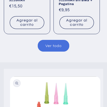
3110mAh
3110mAh sin BMS +
Pegatina
Precio
€15,50
Precio
€9,95
habitual
habitual
Agregar al
Agregar al
carrito
carrito
Ver todo
Ir
directamente
a la
información
del producto